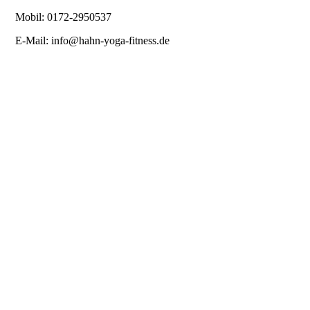
Mobil: 0172-2950537
E-Mail: info@hahn-yoga-fitness.de
Was kostet ein Personal Trainer Personal Training
Fitness Pilates Training Was kostet ein Personal
Trainer Personal Training Fitness Pilates